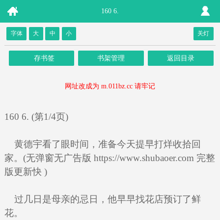
160 6.
字体
大
中
小
关灯
存书签
书架管理
返回目录
网址改成为 m.011bz.cc 请牢记
160 6. (第1/4页)
黄德宇看了眼时间，准备今天提早打烊收拾回
家。(无弹窗无广告版 https://www.shubaoer.com 完整
版更新快 )
过几日是母亲的忌日，他早早找花店预订了鲜
花。