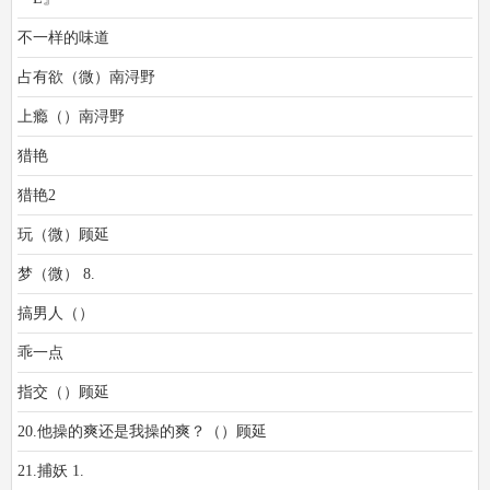
不一样的味道
占有欲（微）南浔野
上瘾（）南浔野
猎艳
猎艳2
玩（微）顾延
梦（微） 8.
搞男人（）
乖一点
指交（）顾延
20.他操的爽还是我操的爽？（）顾延
21.捕妖 1.