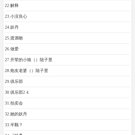
22.解释
23.小没良心
24.妖丹
25.渡酒吻
26.做爱
27.开荤的小狼（）陆子昱
28.炮友老婆（）陆子昱
29.俱乐部
30.俱乐部2 4.
31.拍卖会
32.她的妖丹
33.半颗？