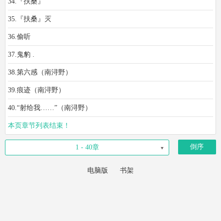
34.『扶桑』
35.『扶桑』灭
36.偷听
37.鬼豹 .
38.第六感（南浔野）
39.痕迹（南浔野）
40.“射给我……”（南浔野）
本页章节列表结束！
倒序
1 - 40章
电脑版
书架