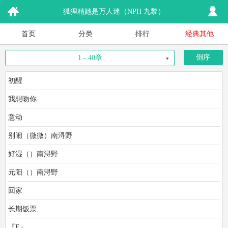
狐狸精她是万人迷（NPH 九黎）
首页
分类
排行
经典其他
倒序
1 - 40章
初醒
我想吻你
意动
别闹（微微）南浔野
好湿（）南浔野
元阳（）南浔野
回家
长期饭票
『E』